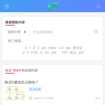
搜索精彩内容
选择分类
热门搜索：
0
1
2
3
pid
index
4.5
api
身份证
4
5
FOC
6
foc
pid'
'
PID
标幺
pid''
包含"
2024
"的全部内容
BLDC驱动怎么制动？
未分类
yw912
2年前
0