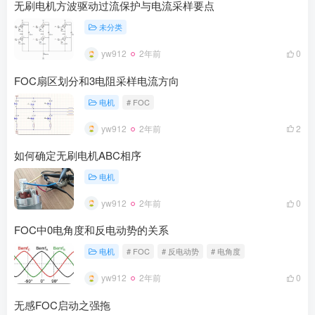
无刷电机方波驱动过流保护与电流采样要点
未分类
yw912
2年前
0
FOC扇区划分和3电阻采样电流方向
电机
# FOC
yw912
2年前
2
如何确定无刷电机ABC相序
电机
yw912
2年前
0
FOC中0电角度和反电动势的关系
电机
# FOC
# 反电动势
# 电角度
yw912
2年前
0
无感FOC启动之强拖