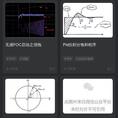
无感FOC启动之强拖
Pid抗积分饱和程序
# FOC
# 强拖
# PID
# 抗积分饱和
2年前
0
2年前
1