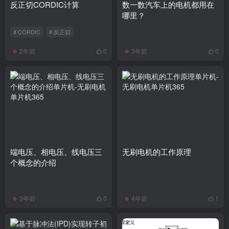
反正切CORDIC计算
数一数汽车上的电机都用在
哪里？
# CORDIC
# 反正切
2年前
0
3年前
0
端电压、相电压、线电压三
无刷电机的工作原理
个概念的介绍
3年前
0
4年前
1